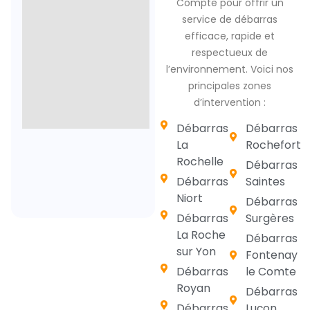
Compte pour offrir un
service de débarras
efficace, rapide et
respectueux de
l’environnement. Voici nos
principales zones
d’intervention :
Débarras
Débarras
La
Rochefort
Rochelle
Débarras
Débarras
Saintes
Niort
Débarras
Débarras
Surgères
La Roche
Débarras
sur Yon
Fontenay
Débarras
le Comte
Royan
Débarras
Débarras
Luçon