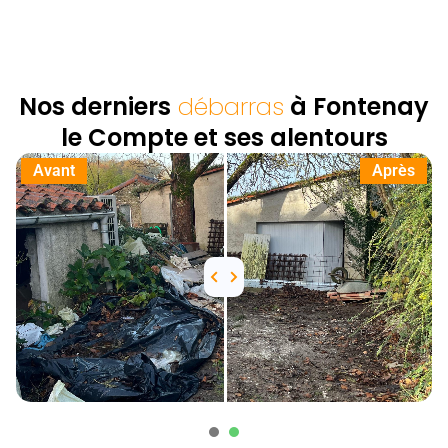
Nos derniers
débarras
à Fontenay
le Compte et ses alentours
Avant
Après
1
2