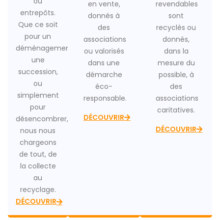
ou
en vente,
revendables
entrepôts.
donnés à
sont
Que ce soit
des
recyclés ou
pour un
associations
donnés,
déménagement,
ou valorisés
dans la
une
dans une
mesure du
succession,
démarche
possible, à
ou
éco-
des
simplement
responsable.
associations
pour
caritatives.
DÉCOUVRIR
désencombrer,
DÉCOUVRIR
nous nous
chargeons
de tout, de
la collecte
au
recyclage.
DÉCOUVRIR