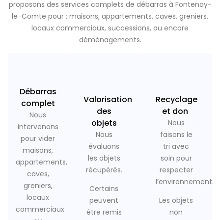
proposons des services complets de débarras à Fontenay-
le-Comte pour : maisons, appartements, caves, greniers,
locaux commerciaux, successions, ou encore
déménagements.
Débarras
Valorisation
Recyclage
complet
des
et don
Nous
objets
Nous
intervenons
Nous
faisons le
pour vider
évaluons
tri avec
maisons,
les objets
soin pour
appartements,
récupérés.
respecter
caves,
l’environnement.
greniers,
Certains
locaux
peuvent
Les objets
commerciaux
être remis
non