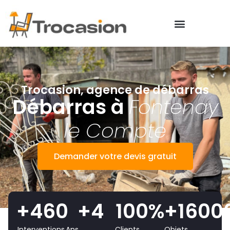
Trocasion, agence de débarras
Débarras à
Fontenay
le Compte
Demander votre devis gratuit
+
460
+
4
100
%
+
1600
Interventions
Ans
Clients
Objets